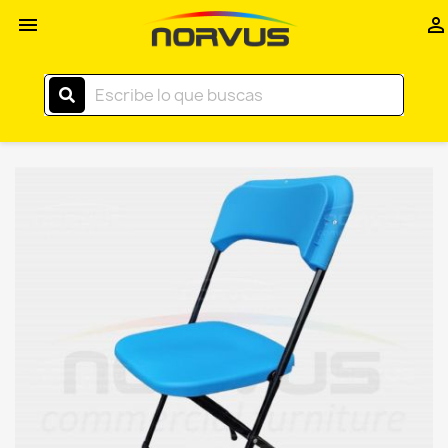
Inicio


–
Norvus
Comercial