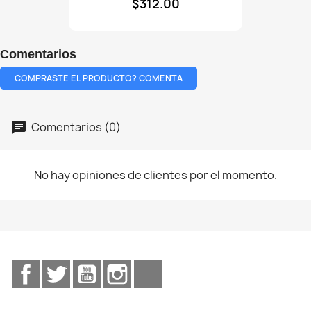
$312.00
refuerzo
en
respaldo
cromada
Comentarios
vinil
negro
COMPRASTE EL PRODUCTO? COMENTA
Comentarios (0)
No hay opiniones de clientes por el momento.
Facebook
Twitter
YouTube
Instagram
TikTok