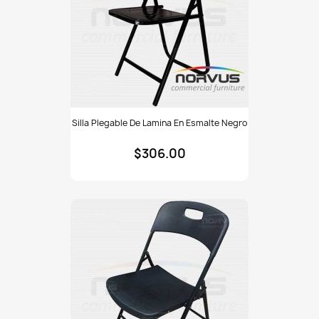
Silla
Silla Plegable De Lamina En Esmalte Negro
plegable
de
$306.00
lamina
en
esmalte
negro