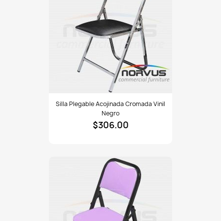
Silla
Silla Plegable Acojinada Cromada Vinil
plegable
Negro
acojinada
$306.00
cromada
vinil
negro