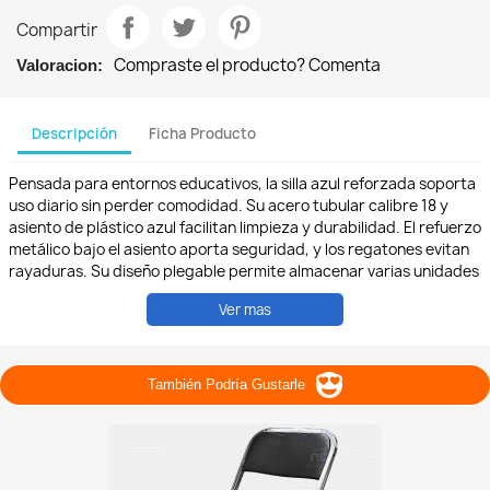
Compartir
Compraste el producto? Comenta
Valoracion:
Descripción
Ficha Producto
Pensada para entornos educativos, la silla azul reforzada soporta
uso diario sin perder comodidad. Su acero tubular calibre 18 y
asiento de plástico azul facilitan limpieza y durabilidad. El refuerzo
metálico bajo el asiento aporta seguridad, y los regatones evitan
rayaduras. Su diseño plegable permite almacenar varias unidades
sin ocupar mucho espacio, ideal para comedores escolares,
Ver mas
auditorios y actividades extracurriculares.
#SillasPlegables #MobiliarioDuradero #NorvusComercial
#SillasErgonomicas #HechoEnMéxico #ConfortYEstilo #Eventos
También Podría Gustarle
#HogarConEstilo