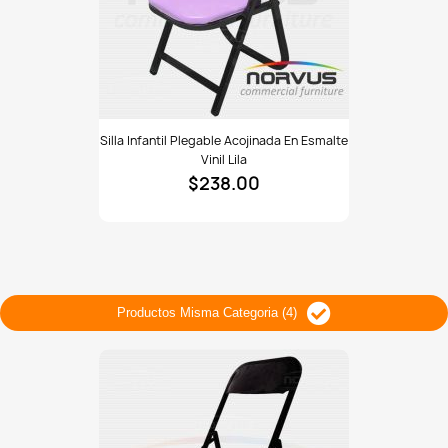
Silla
Silla Infantil Plegable Acojinada En Esmalte
infantil
Vinil Lila
plegable
$238.00
acojinada
en
esmalte
vinil
lila
Productos Misma Categoria (4)