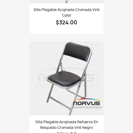
Silla
Silla Plegable Acojinada Cromada Vinil
plegable
Color
acojinada
$324.00
cromada
vinil
color
Silla
Silla Plegable Acojinada Refuerzo En
plegable
Respaldo Cromada Vinil Negro
acojinada