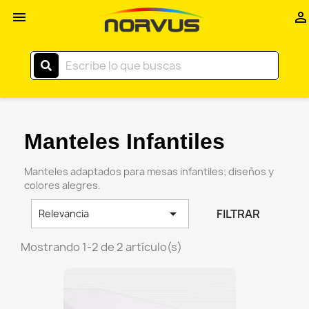
Inicio


–
Norvus
Comercial
Manteles Infantiles
Manteles adaptados para mesas infantiles; diseños y
colores alegres.

FILTRAR
Relevancia
Mostrando 1-2 de 2 artículo(s)