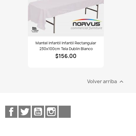
Mantel
Mantel Infantil Infantil Rectangular
infantil
230x100cm Tela Dublin Blanco
infantil
$156.00
rectangular
230x100cm
tela
Dublin
Volver arriba

blanco
Facebook
Twitter
YouTube
Instagram
TikTok