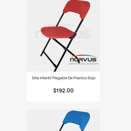
Silla
Silla Infantil Plegable De Plastico Rojo
infantil
plegable
$192.00
de
plastico
rojo