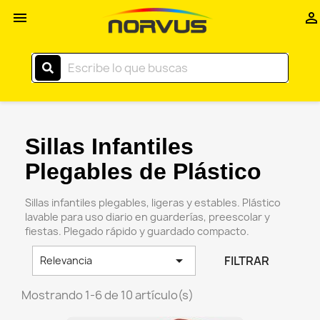
Inicio


–
Norvus
Comercial
Sillas Infantiles
Plegables de Plástico
Sillas infantiles plegables, ligeras y estables. Plástico
lavable para uso diario en guarderías, preescolar y
fiestas. Plegado rápido y guardado compacto.

FILTRAR
Relevancia
Mostrando 1-6 de 10 artículo(s)