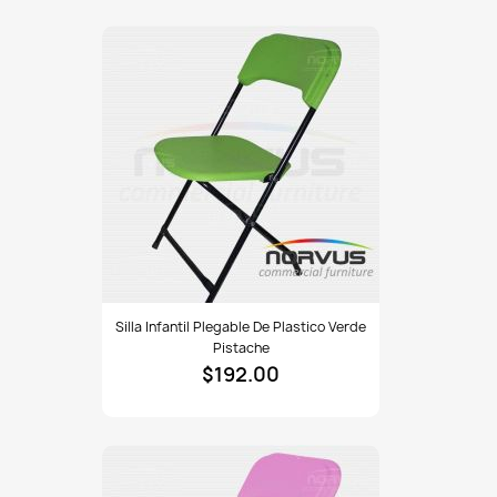
lila
Silla
Silla Infantil Plegable De Plastico Verde
infantil
Pistache
plegable
$192.00
de
plastico
verde
pistache