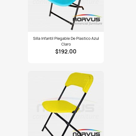
Silla
Silla Infantil Plegable De Plastico Azul
infantil
Claro
plegable
$192.00
de
plastico
azul
claro