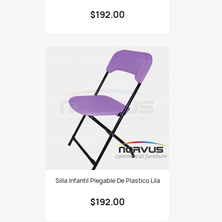
plegable
$192.00
de
plastico
naranja
Silla
Silla Infantil Plegable De Plastico Lila
infantil
plegable
$192.00
de
plastico