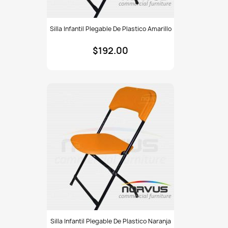
Silla
Silla Infantil Plegable De Plastico Amarillo
infantil
plegable
$192.00
de
plastico
amarillo
Silla
Silla Infantil Plegable De Plastico Naranja
infantil