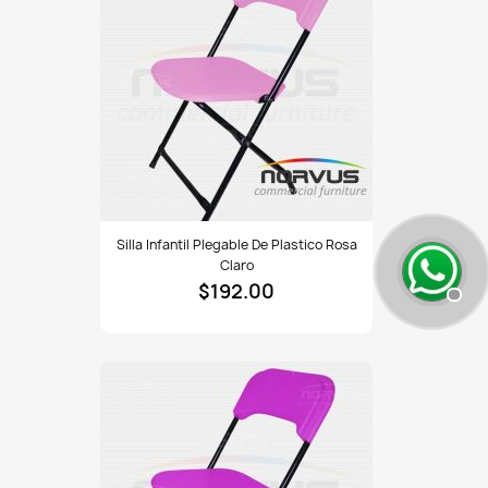
Silla
Silla Infantil Plegable De Plastico Rosa
infantil
Claro
plegable
$192.00
de
plastico
rosa
claro