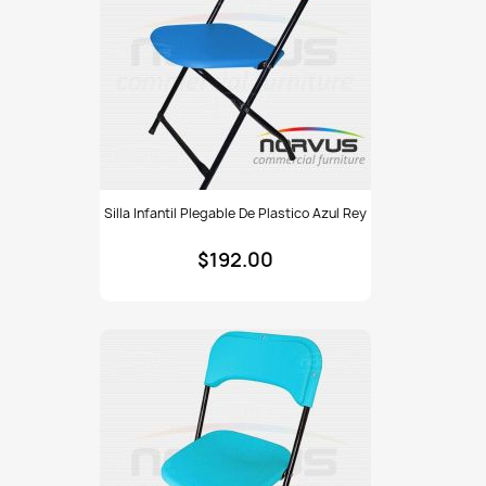
Silla
Silla Infantil Plegable De Plastico Azul Rey
infantil
plegable
$192.00
de
plastico
azul
rey