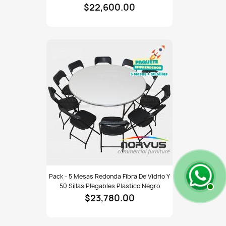
$22,600.00
tablones
rectangular
fibra
de
vidrio
y
50
sillas
plegables
esmalte
negro
Pack
Pack - 5 Mesas Redonda Fibra De Vidrio Y
-
50 Sillas Plegables Plastico Negro
5
$23,780.00
mesas
redonda
fibra