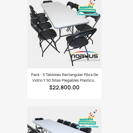
y
50
sillas
plegables
plastico
negro
Pack
Pack - 5 Tablones Rectangular Fibra De
-
Vidrio Y 50 Sillas Plegables Plastico...
5
$22,800.00
tablones
rectangular
fibra
de
vidrio
y
50
sillas