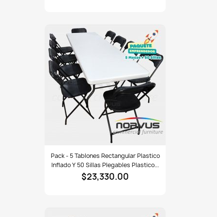
Silla
apilable
acojinada
en
esmalte
vinil
negro
Pack
Pack - 5 Tablones Rectangular Plastico
-
Inflado Y 50 Sillas Plegables Plastico...
5
$23,330.00
tablones
rectangular
plastico
inflado