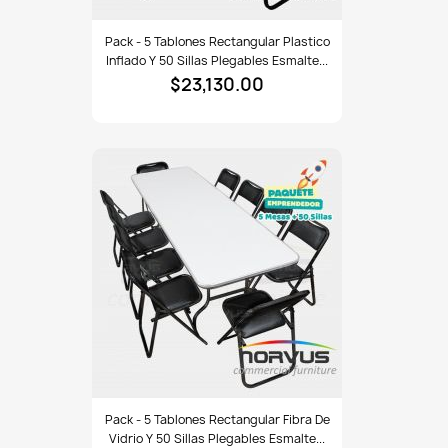
Pack
Pack - 5 Tablones Rectangular Plastico
-
Inflado Y 50 Sillas Plegables Esmalte...
5
$23,130.00
tablones
rectangular
plastico
inflado
y
50
sillas
plegables
esmalte
negro
Pack
Pack - 5 Tablones Rectangular Fibra De
-
Vidrio Y 50 Sillas Plegables Esmalte...
5