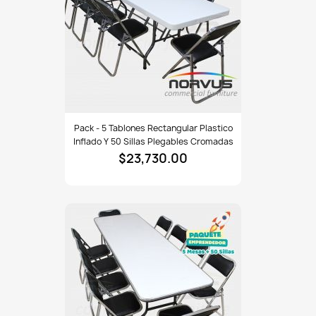
plegables
plastico
negro
Pack
Pack - 5 Tablones Rectangular Plastico
-
Inflado Y 50 Sillas Plegables Cromadas
5
$23,730.00
tablones
rectangular
plastico
inflado
y
50
sillas
plegables
cromadas