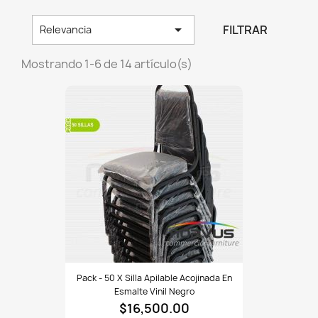

FILTRAR
Relevancia
Mostrando 1-6 de 14 artículo(s)
Pack
Pack - 50 X Silla Apilable Acojinada En
-
Esmalte Vinil Negro
50
$16,500.00
x