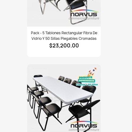
Pack
Pack - 5 Tablones Rectangular Fibra De
-
Vidrio Y 50 Sillas Plegables Cromadas
5
$23,200.00
tablones
rectangular
fibra
de
vidrio
y
50
sillas
plegables
cromadas