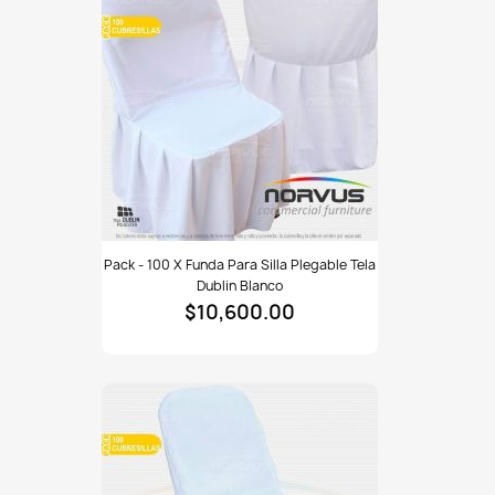
Dublin
blanco
Pack
Pack - 100 X Funda Para Silla Plegable Tela
-
Dublin Blanco
100
$10,600.00
x
Funda
para
silla
plegable
tela
Dublin
blanco