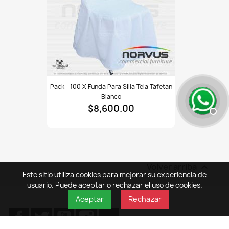
Pack
Pack - 100 X Funda Para Silla Tela Tafetan
-
Blanco
100
$8,600.00
x
Funda
para
silla
tela
Tafetan
Volver arriba

blanco
Este sitio utiliza cookies para mejorar su experiencia de
usuario. Puede aceptar o rechazar el uso de cookies.
Aceptar
Rechazar
Facebook
Twitter
YouTube
Instagram
TikTok