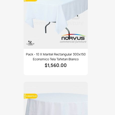
Pack
Pack - 10 X Mantel Rectangular 300x150
-
Economico Tela Tafetan Blanco
10
$1,560.00
x
Mantel
rectangular
300x150
economico
tela
Tafetan
blanco