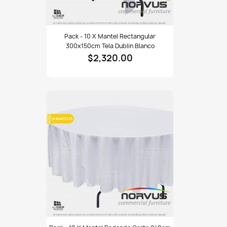
Pack
Pack - 10 X Mantel Rectangular
-
300x150cm Tela Dublin Blanco
10
$2,320.00
x
Mantel
rectangular
300x150cm
tela
Dublin
blanco
Pack