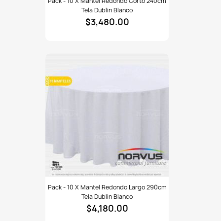
Pack - 10 X Mantel Redondo Corto 240cm
-
Tela Dublin Blanco
10
$3,480.00
x
Mantel
redondo
corto
240cm
tela
Dublin
blanco
Pack
Pack - 10 X Mantel Redondo Largo 290cm
-
Tela Dublin Blanco
10
$4,180.00
x
Mantel