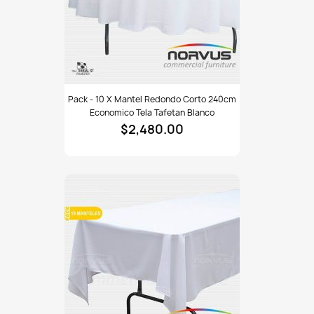
Pack
Pack - 10 X Mantel Redondo Corto 240cm
-
Economico Tela Tafetan Blanco
10
$2,480.00
x
Mantel
redondo
corto
240cm
economico
tela
Tafetan
blanco