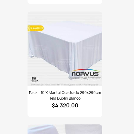
redondo
largo
290cm
tela
Dublin
blanco
Pack
Pack - 10 X Mantel Cuadrado 290x290cm
-
Tela Dublin Blanco
10
$4,320.00
x
Mantel
cuadrado
290x290cm
tela