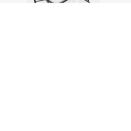
Mesa
Mesa Rectangular Plegable 100x75 Fibra
rectangular
De Vidrio
plegable
$1,004.00
100x75
fibra
de
vidrio