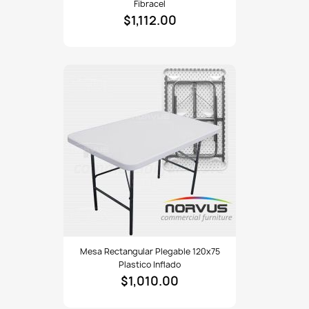
Fibracel
plegable
$1,112.00
150x75
fibracel
Mesa
Mesa Rectangular Plegable 120x75
rectangular
Plastico Inflado
plegable
$1,010.00
120x75
plastico