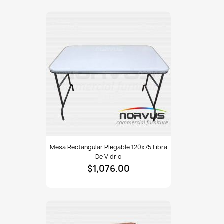
inflado
Mesa
Mesa Rectangular Plegable 120x75 Fibra
rectangular
De Vidrio
plegable
$1,076.00
120x75
fibra
de
vidrio