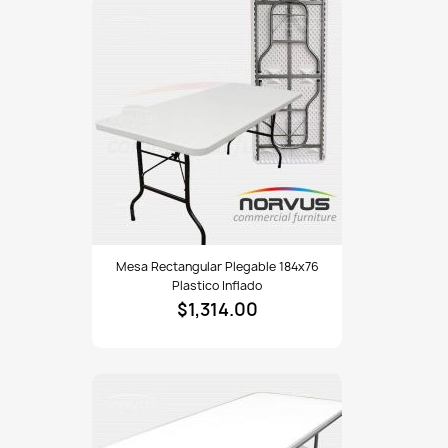
Mesa
Mesa Rectangular Plegable 184x76
rectangular
Plastico Inflado
plegable
$1,314.00
184x76
plastico
inflado