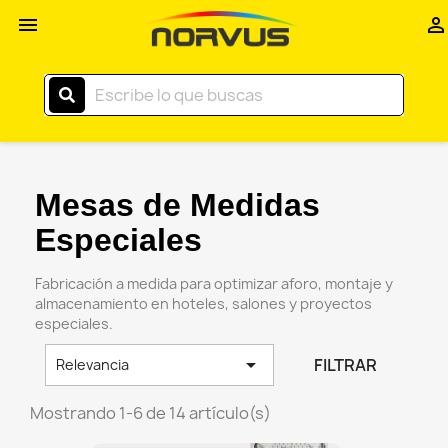
Inicio


–
Norvus
Comercial
Mesas de Medidas
Especiales
Fabricación a medida para optimizar aforo, montaje y
almacenamiento en hoteles, salones y proyectos
especiales.

FILTRAR
Relevancia
Mostrando 1-6 de 14 artículo(s)