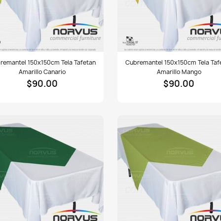
emantel
Cubremantel
remantel 150x150cm Tela Tafetan
Cubremantel 150x150cm Tela Taf
150cm
150x150cm
Amarillo Canario
Amarillo Mango
tela
$90.00
$90.00
tan
Tafetan
llo
amarillo
rio
mango