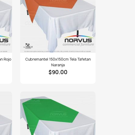
Cubremantel
n Rojo
Cubremantel 150x150cm Tela Tafetan
150x150cm
Naranja
tela
$90.00
Tafetan
naranja