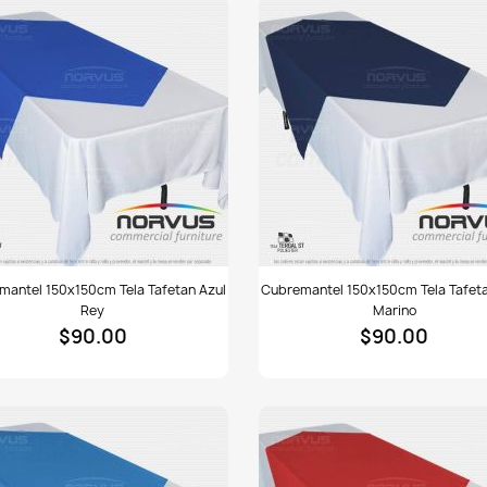
emantel
Cubremantel
mantel 150x150cm Tela Tafetan Azul
Cubremantel 150x150cm Tela Tafeta
150cm
150x150cm
Rey
Marino
tela
$90.00
$90.00
tan
Tafetan
azul
marino