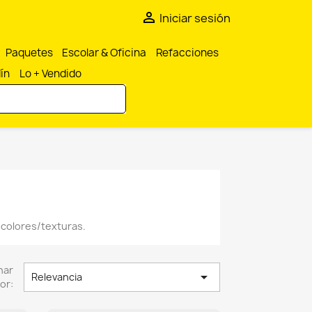

Iniciar sesión
Paquetes
Escolar & Oficina
Refacciones
dín
Lo + Vendido
 colores/texturas.
nar

Relevancia
or: