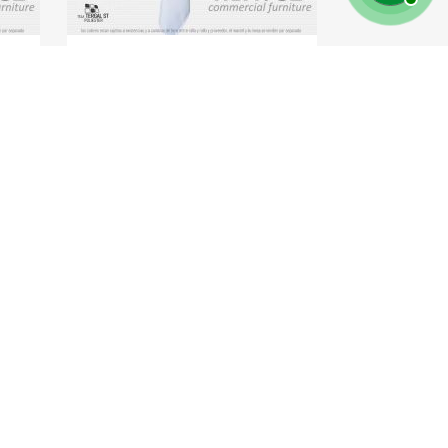
Cubremantel
etan
Cubremantel 150x150cm Tela Tafetan
150x150cm
Chocolate
tela
$90.00
Tafetan
chocolate
estra Empresa
ienes Somos
rminos y condiciones
ndiciones de uso