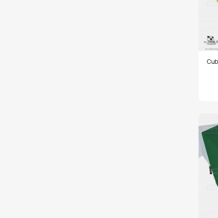
Cubr
Cub
150x
tela
Tafe
amari
cana