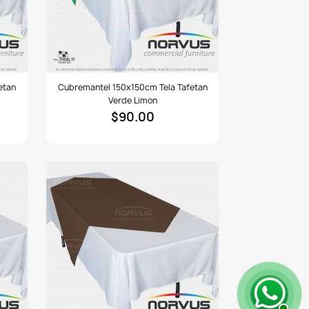
Cubremantel
etan
Cubremantel 150x150cm Tela Tafetan
150x150cm
Verde Limon
tela
$90.00
Tafetan
verde
limon