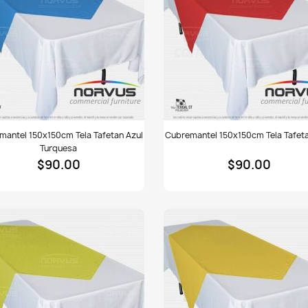
emantel
Cubremantel
mantel 150x150cm Tela Tafetan Azul
Cubremantel 150x150cm Tela Tafeta
150cm
150x150cm
Turquesa
tela
$90.00
$90.00
tan
Tafetan
rojo
uesa