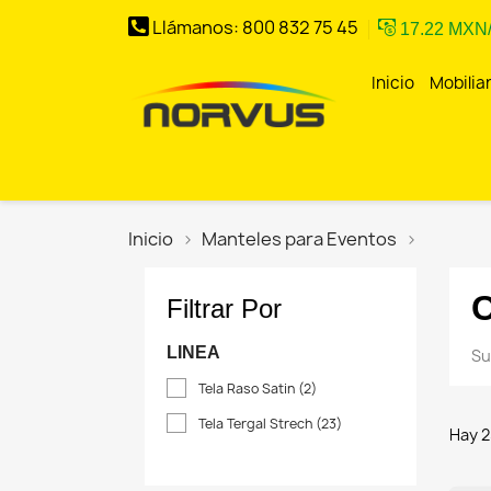
Llámanos:
800 832 75 45
17.22 MXN
Inicio
Mobilia
Inicio
–
Norvus
Comercial
Inicio
Manteles para Eventos
C
Filtrar Por
LINEA
Su
Tela Raso Satin
(2)
Tela Tergal Strech
(23)
Hay 2