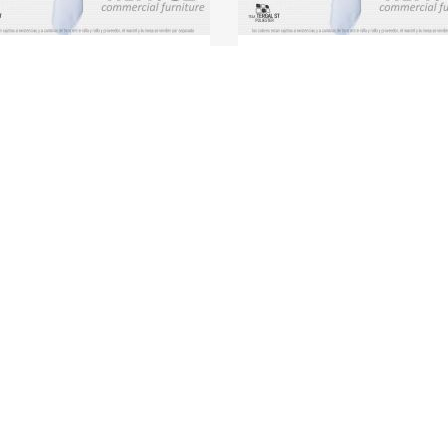
emantel
Cubremantel
remantel 150x150cm Tela Tafetan
Cubremantel 150x150cm Tela Taf
150cm
150x150cm
Verde Bandera
Verde Manza
tela
$90.00
$90.00
tan
Tafetan
e
verde
era
manza
ias En México
Productos
Nu
ciudadano
Productos en oferta
Qu
unidense!”:
Lo más vendido en Norvus Comercial
Té
 que enfrenta a
Manteles para Eventos
Co
s de ICE