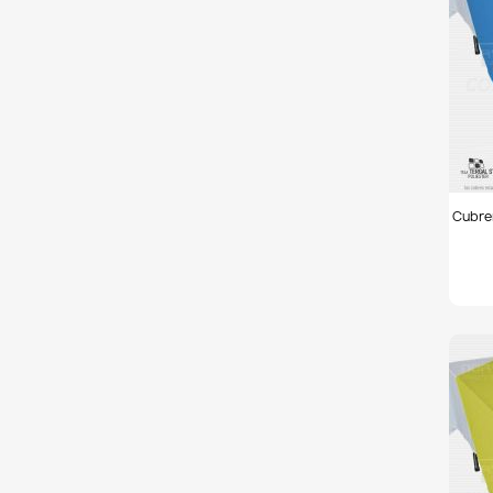
Cubr
Cubre
150x
tela
Tafe
azul
turq