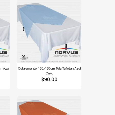
Cubremantel
n Azul
Cubremantel 150x150cm Tela Tafetan Azul
150x150cm
Cielo
tela
$90.00
Tafetan
azul
cielo