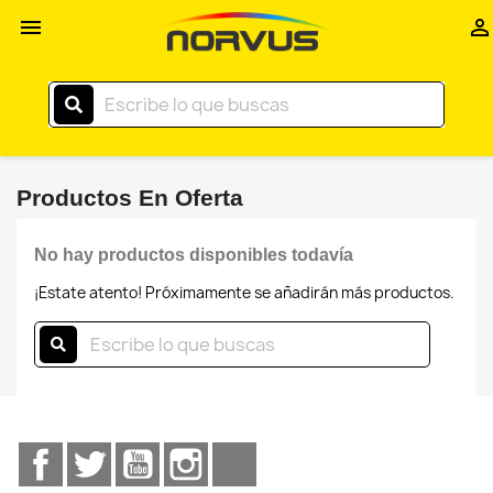
Inicio


–
Norvus
Comercial
Productos En Oferta
No hay productos disponibles todavía
¡Estate atento! Próximamente se añadirán más productos.
Facebook
Twitter
YouTube
Instagram
TikTok