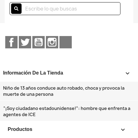
Facebook
Twitter
YouTube
Instagram
TikTok
keyboard_arrow_down
Información De La Tienda
Niño de 13 años conduce auto robado, choca y provoca la
muerte de una persona
“¡Soy ciudadano estadounidense!”: hombre que enfrenta a
agentes de ICE

Productos