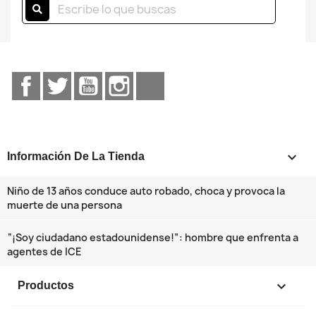
Facebook
Twitter
YouTube
Instagram
TikTok
keyboard_arrow_down
Información De La Tienda
Niño de 13 años conduce auto robado, choca y provoca la
muerte de una persona
“¡Soy ciudadano estadounidense!”: hombre que enfrenta a
agentes de ICE

Productos