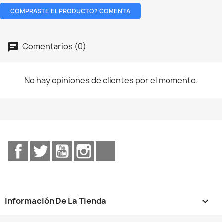
COMPRASTE EL PRODUCTO? COMENTA
Comentarios (0)
No hay opiniones de clientes por el momento.
Facebook
Twitter
YouTube
Instagram
TikTok
Información De La Tienda
keyboard_arrow_down