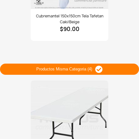
Cubremantel
Cubremantel 150x150cm Tela Tafetan
150x150cm
Caki/beige
tela
$90.00
Tafetan
caki/beige
Productos Misma Categoria (4)