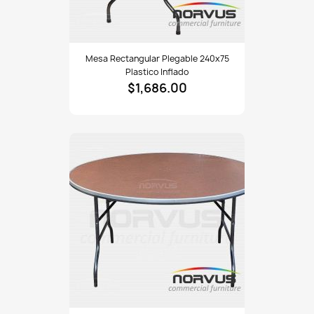
Mesa
Mesa Rectangular Plegable 240x75
rectangular
Plastico Inflado
plegable
$1,686.00
240x75
plastico
inflado
Mesa