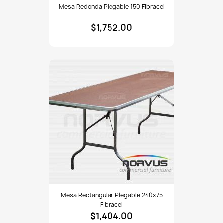
Mesa Redonda Plegable 150 Fibracel
redonda
plegable
$1,752.00
150
fibracel
Mesa
Mesa Rectangular Plegable 240x75
rectangular
Fibracel
plegable
$1,404.00
240x75