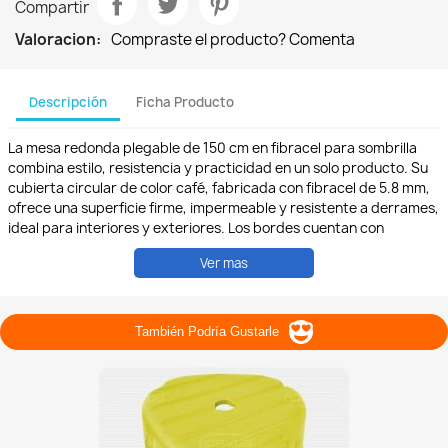
Compartir
Valoracion:
Compraste el producto? Comenta
Descripción
Ficha Producto
La mesa redonda plegable de 150 cm en fibracel para sombrilla
combina estilo, resistencia y practicidad en un solo producto. Su
cubierta circular de color café, fabricada con fibracel de 5.8 mm,
ofrece una superficie firme, impermeable y resistente a derrames,
ideal para interiores y exteriores. Los bordes cuentan con
cubrecanto de aluminio y esquinas redondeadas que protegen a
Ver mas
los usuarios y agregan un acabado elegante. La estructura
plegable de acero con pintura horneada gris martillado incluye
patas cuadradas de 1" calibre 20 y un travesaño de soporte que
refuerza la estabilidad al usar sombrilla. La mesa tiene un orificio
También Podría Gustarle
central específico para sombrillas de hasta 1 1/2", proporcionando
sombra y frescura en días soleados. Los regatones plásticos en las
patas protegen el piso y evitan deslizamientos. Con capacidad
para hasta 10 personas y soporte aproximado de 150 kg, esta
mesa es perfecta para banquetes, eventos al aire libre, jardines,
terrazas, restaurantes, hoteles, oficinas, catering, renta de