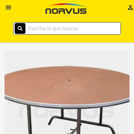
Inicio


–
Norvus
Comercial