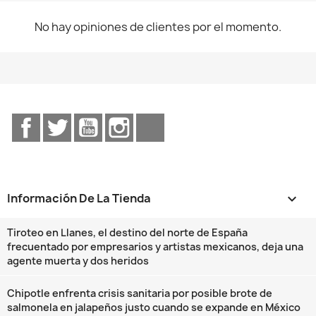
No hay opiniones de clientes por el momento.
Facebook
Twitter
YouTube
Instagram
TikTok
Información De La Tienda
keyboard_arrow_down
Tiroteo en Llanes, el destino del norte de España
frecuentado por empresarios y artistas mexicanos, deja una
agente muerta y dos heridos
Chipotle enfrenta crisis sanitaria por posible brote de
salmonela en jalapeños justo cuando se expande en México