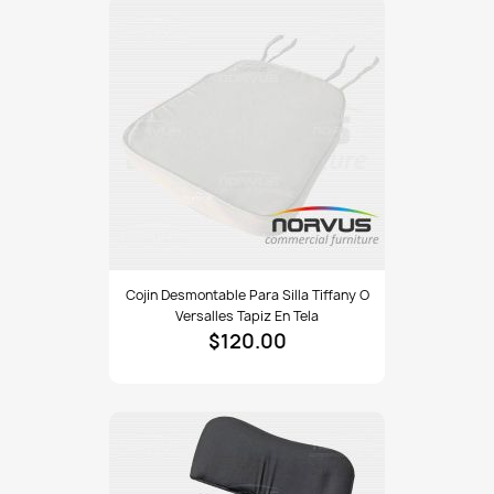
apilable
acojinada
adulto
Cojin
Cojin Desmontable Para Silla Tiffany O
desmontable
Versalles Tapiz En Tela
para
$120.00
silla
Tiffany
o
Versalles
tapiz
en
tela