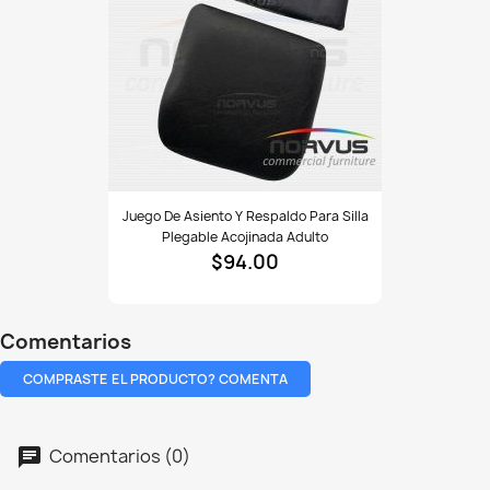
Juego
Juego De Asiento Y Respaldo Para Silla
de
Plegable Acojinada Adulto
asiento
$94.00
y
respaldo
para
silla
Comentarios
plegable
acojinada
COMPRASTE EL PRODUCTO? COMENTA
adulto
Comentarios (0)