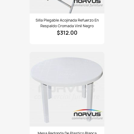
Silla
Silla Plegable Acojinada Refuerzo En
plegable
Respaldo Cromada Vinil Negro
acojinada
$312.00
refuerzo
en
respaldo
cromada
vinil
negro
Mesa
Mesa Redonda De Plastico Blanca