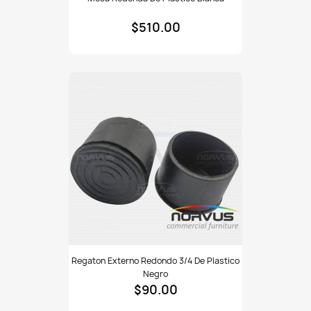
redonda
de
$510.00
plastico
blanca
Regaton
Regaton Externo Redondo 3/4 De Plastico
externo
Negro
redondo
$90.00
3/4
de