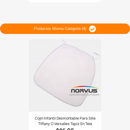
plastico
negro
Productos Misma Categoria (4)
Cojin
Cojin Infantil Desmontable Para Silla
infantil
Tiffany O Versalles Tapiz En Tela
desmontable