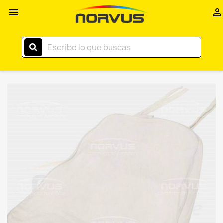
Inicio


–
Norvus
Comercial