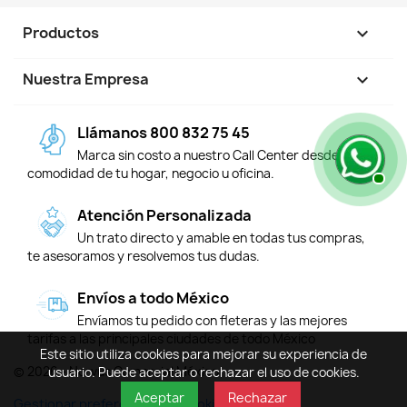
Productos

Nuestra Empresa

Llámanos 800 832 75 45
Marca sin costo a nuestro Call Center desde la
comodidad de tu hogar, negocio u oficina.
Atención Personalizada
Un trato directo y amable en todas tus compras,
te asesoramos y resolvemos tus dudas.
Envíos a todo México
Envíamos tu pedido con fleteras y las mejores
tarifas a las principales ciudades de todo México
Este sitio utiliza cookies para mejorar su experiencia de
© 2026 - Norvus Comercial México
usuario. Puede aceptar o rechazar el uso de cookies.
Aceptar
Rechazar
Gestionar preferencias de cookies