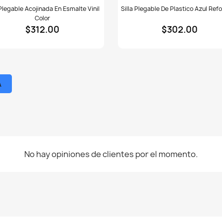
Silla
 Plegable Acojinada En Esmalte Vinil
Silla Plegable De Plastico Azul Ref
able
plegable
Color
inada
de
$312.00
$302.00
plastico
lte
azul
reforzada
A
No hay opiniones de clientes por el momento.