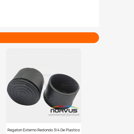
ios #SillasParaHogar #SillasCerveceras
Regaton
Regaton Externo Redondo 3/4 De Plastico
externo