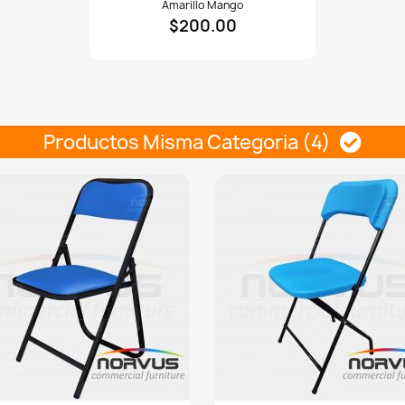
Amarillo Mango
silla
$200.00
250x15cm
tela
Tafetan
amarillo
mango
Productos Misma Categoria (4)