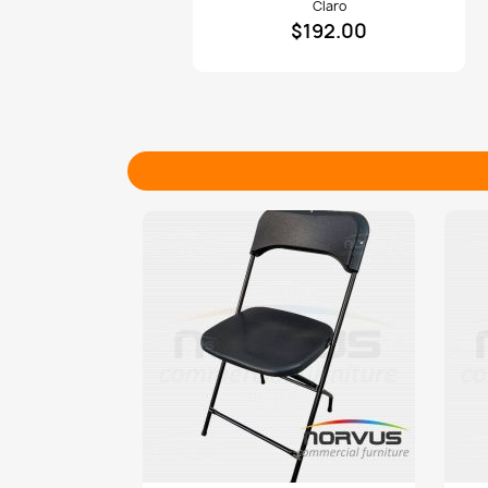
Claro
plegable
$192.00
de
plastico
azul
claro