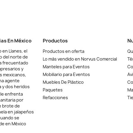
ias En México
Productos
Nu
 en Llanes, el
Productos en oferta
Qu
o del norte de
Lo más vendido en Norvus Comercial
Té
a frecuentado
Manteles para Eventos
Co
presarios y
Mobiliario para Eventos
Av
as mexicanos,
na agente
Muebles De Plástico
Co
 y dos heridos
Paquetes
Ma
le enfrenta
Refacciones
Ti
sanitaria por
e brote de
ela en jalapeños
cuando se
de en México