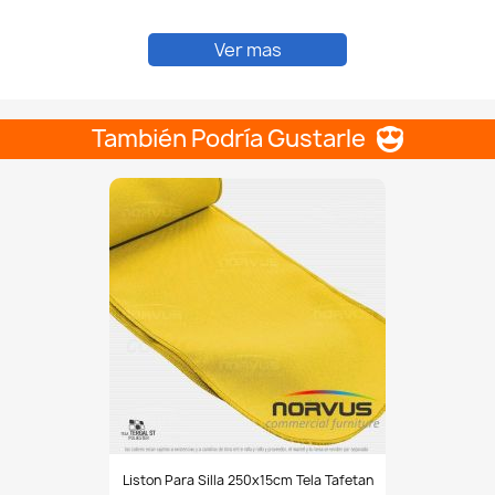
liarioDuradero #HechoEnMéxico #NorvusComercial #SillasParaNegoc
Ver mas
También Podría Gustarle
Liston
Liston Para Silla 250x15cm Tela Tafetan
para