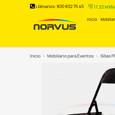
Llámanos:
800 832 75 45
17.22 MX
Inicio
Mobilia
Inicio
–
Norvus
Comercial
Inicio
Mobiliario para Eventos
Sillas 