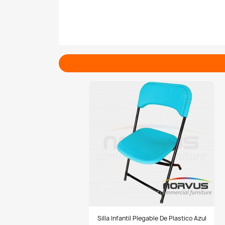
#SillasPlegables #SillasPalenqueras #Mobi
#SillasDeMetal
Silla
Silla Infantil Plegable De Plastico Azul
infantil