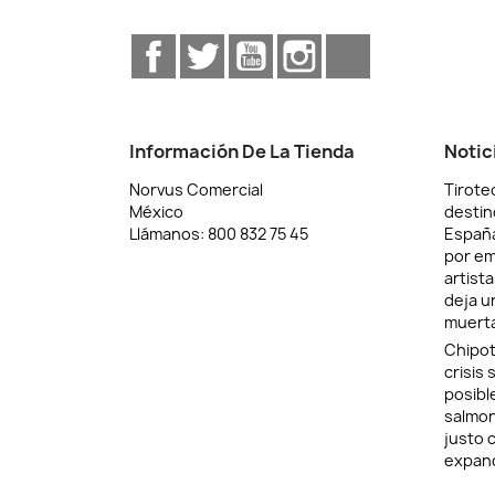
Facebook
Twitter
YouTube
Instagram
TikTok
Información De La Tienda
Notic
Norvus Comercial
Tiroteo
México
destin
Llámanos:
800 832 75 45
Españ
por em
artist
deja u
muerta
Chipot
crisis 
posibl
salmon
justo 
expan