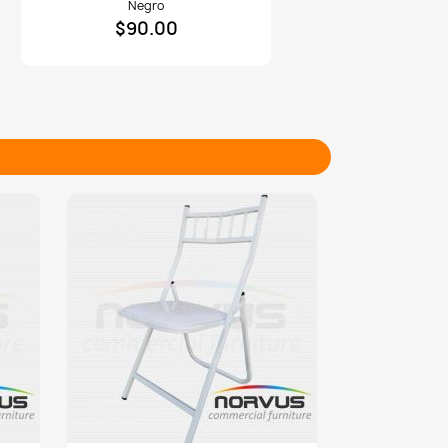
Negro
redondo
$90.00
3/4
de
plastico
negro