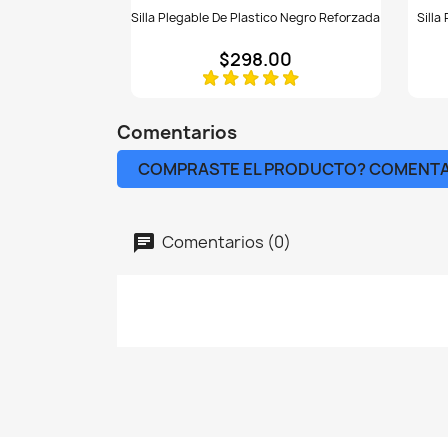
Silla
Silla
Silla Plegable De Plastico Negro Reforzada
Silla
plegable
pleg
de
acoj
$298.00
plastico
en
negro
esma
Ver
reforzada
vinil
reseñas
color
de
Comentarios
Silla
plegable
COMPRASTE EL PRODUCTO? COMENT
de
lamina
en
Comentarios (0)
esmalte
negro