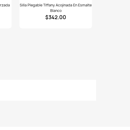
Silla
orzada
Silla Plegable Tiffany Acojinada En Esmalte
plegable
Blanco
Tiffany
$342.00
acojinada
en
esmalte
blanco