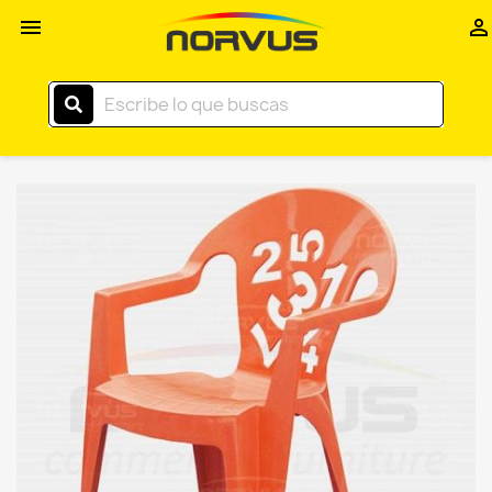
Inicio


–
Norvus
Comercial