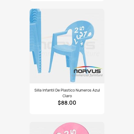
fiusha
Silla
Silla Infantil De Plastico Numeros Azul
infantil
Claro
de
$88.00
plastico
Numeros
azul
claro