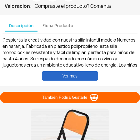
Valoracion:
Compraste el producto? Comenta
Descripción
Ficha Producto
Despierta la creatividad con nuestra silla infantil modelo Numeros
en naranja. Fabricada en plástico polipropileno, esta silla
monoblock es resistente y fácil de limpiar, perfecta para niños de
hasta 4 años. Su respaldo decorado con números vivos y
juguetones crea un ambiente educativo lleno de energía. Los niños
pueden explorar el mundo de las matemáticas de forma
Ver mas
interactiva y emocionante. Además, esta silla se apila sin esfuerzo,
optimizando el espacio en aulas y áreas de juego. Deja que los
pequeños aventureros descubran los números con nuestra silla
Numeros en naranja, donde cada día se convierte en una nueva
También Podría Gustarle
oportunidad para aprender y crecer.
#SillaInfantilNumeros #AventuraNaranja #ExploraciónEducativa
#PlásticoDuradero #NiñosCuriosos