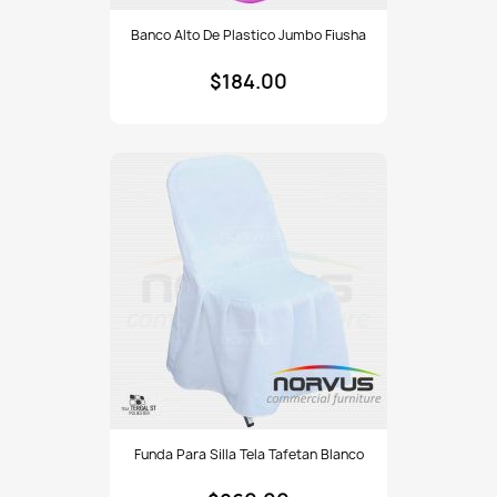
Banco
Banco Alto De Plastico Jumbo Fiusha
alto
de
$184.00
plastico
Jumbo
fiusha
Funda
Funda Para Silla Tela Tafetan Blanco
para
silla