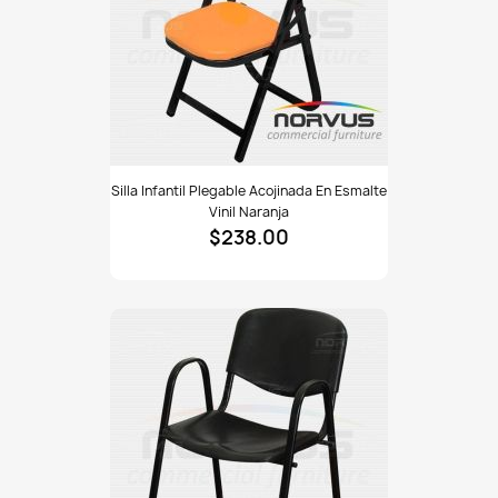
Silla
Silla Infantil Plegable Acojinada En Esmalte
infantil
Vinil Naranja
plegable
$238.00
acojinada
en
esmalte
vinil
naranja