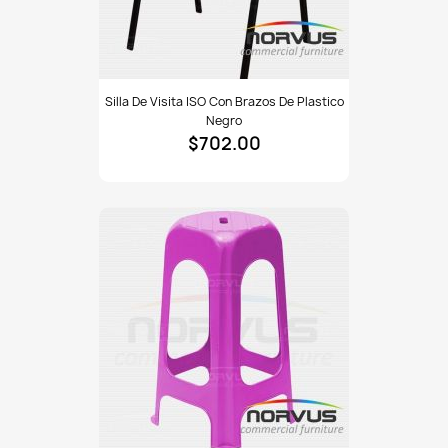
Silla
Silla De Visita ISO Con Brazos De Plastico
de
Negro
visita
$702.00
ISO
con
brazos
de
plastico
negro