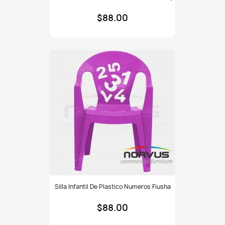
de
$88.00
plastico
Numeros
azul
rey
Silla
Silla Infantil De Plastico Numeros Fiusha
infantil
de
$88.00
plastico
Numeros