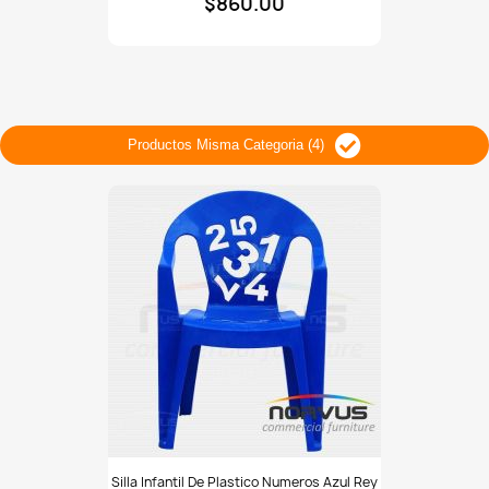
$860.00
tela
Tafetan
blanco
Productos Misma Categoria (4)
Silla
Silla Infantil De Plastico Numeros Azul Rey
infantil