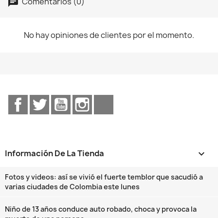
Comentarios (0)
No hay opiniones de clientes por el momento.
Facebook
Twitter
YouTube
Instagram
TikTok
Información De La Tienda
keyboard_arrow_down
Fotos y videos: así se vivió el fuerte temblor que sacudió a
varias ciudades de Colombia este lunes
Niño de 13 años conduce auto robado, choca y provoca la