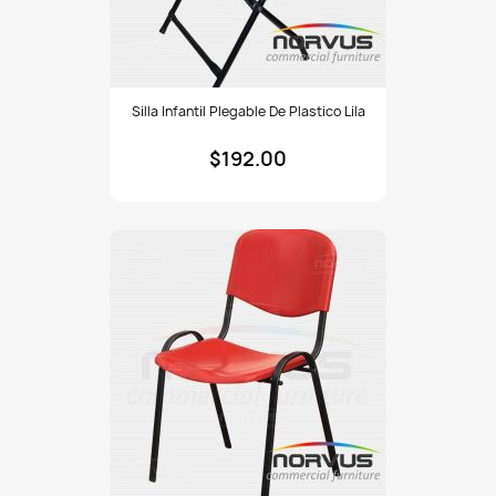
Silla
Silla Infantil Plegable De Plastico Lila
infantil
plegable
$192.00
de
plastico
lila