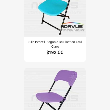
Silla
Silla Infantil Plegable De Plastico Azul
infantil
Claro
plegable
$192.00
de
plastico
azul
claro