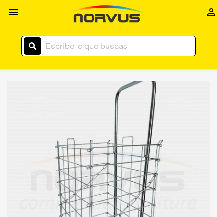
Inicio


–
Norvus
Comercial