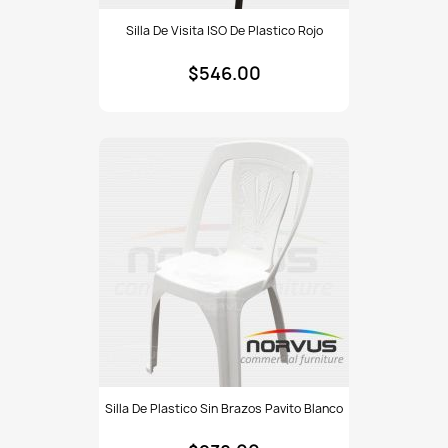
Silla
Silla De Visita ISO De Plastico Rojo
de
visita
$546.00
ISO
de
plastico
rojo
Silla
Silla De Plastico Sin Brazos Pavito Blanco
de
plastico