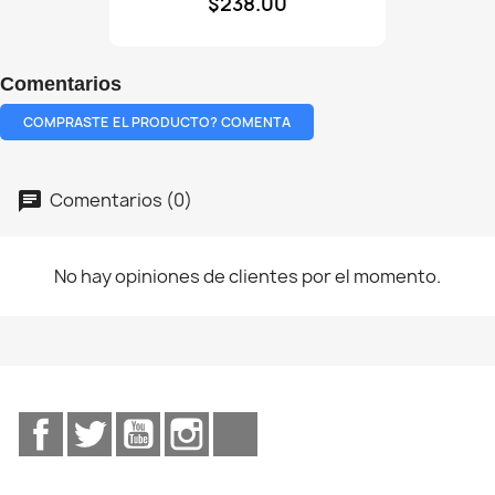
$238.00
sin
brazos
Pavito
blanco
Comentarios
COMPRASTE EL PRODUCTO? COMENTA
Comentarios (0)
No hay opiniones de clientes por el momento.
Facebook
Twitter
YouTube
Instagram
TikTok