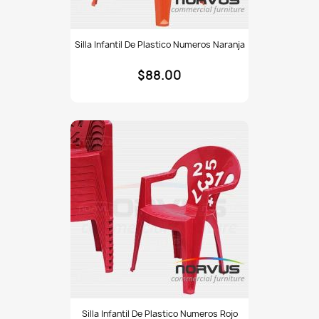
Silla
Silla Infantil De Plastico Numeros Naranja
infantil
de
$88.00
plastico
Numeros
naranja
Silla
Silla Infantil De Plastico Numeros Rojo
infantil