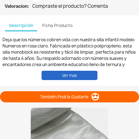
Compraste el producto? Comenta
Valoracion:
Descripción
Ficha Producto
Deja que los números cobren vida con nuestra silla infantil modelo
Numeros en rosa claro. Fabricada en plástico polipropileno, esta
silla monoblock es resistente y fácil de limpiar, perfecta para niños
de hasta 4 años. Su respaldo adornado con números suaves y
encantadores crea un ambiente educativo lleno de ternura y
curiosidad. Los niños pueden explorar las matemáticas mientras
Ver mas
se sumergen en un mundo lleno de dulzura y aprendizaje.
Además, esta silla se apila sin esfuerzo, optimizando el espacio en
aulas y áreas de juego. Deja que los pequeños exploradores
descubran los números con nuestra silla Numeros en rosa claro,
También Podría Gustarle
donde cada experiencia educativa es una aventura tierna y
enriquecedora.
#SillaInfantilNumeros #AprendizajeEncantador
#ExploraciónRosaClaro #PlásticoDulce #NiñosCuriosos