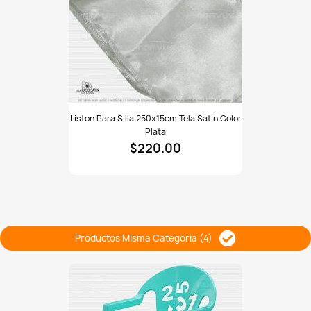
Liston
Liston Para Silla 250x15cm Tela Satin Color
para
Plata
silla
$220.00
250x15cm
tela
Satin
color
plata
Productos Misma Categoria (4)