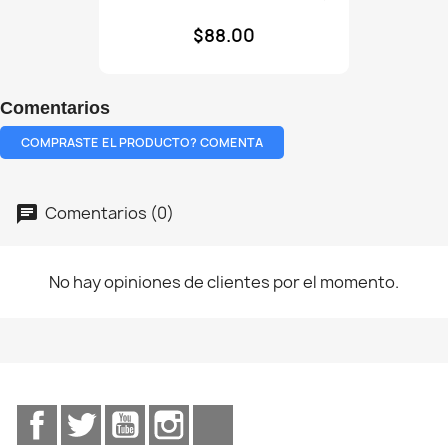
de
$88.00
plastico
Numeros
rojo
Comentarios
COMPRASTE EL PRODUCTO? COMENTA
Comentarios (0)
No hay opiniones de clientes por el momento.
Facebook
Twitter
YouTube
Instagram
TikTok