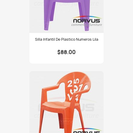
Silla
Silla Infantil De Plastico Numeros Lila
infantil
de
$88.00
plastico
Numeros
lila