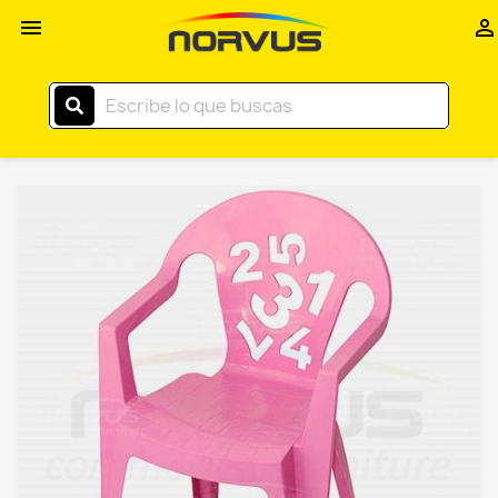
Inicio


–
Norvus
Comercial