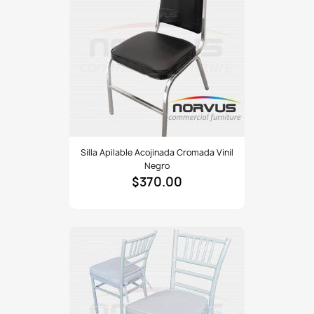
Silla
Silla Apilable Acojinada Cromada Vinil
apilable
Negro
acojinada
$370.00
cromada
vinil
negro