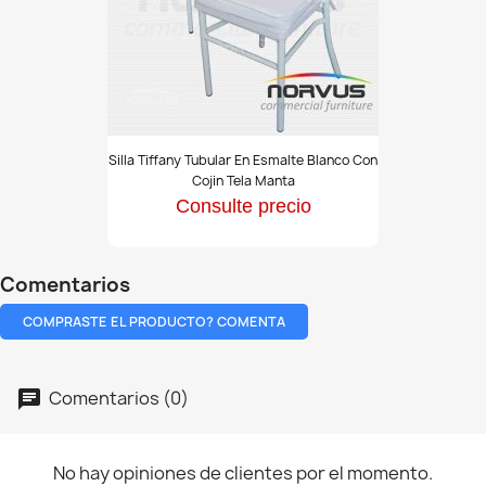
Silla
Silla Tiffany Tubular En Esmalte Blanco Con
Tiffany
Cojin Tela Manta
tubular
Consulte precio
en
esmalte
blanco
con
Comentarios
cojin
tela
COMPRASTE EL PRODUCTO? COMENTA
manta
Comentarios (0)
No hay opiniones de clientes por el momento.