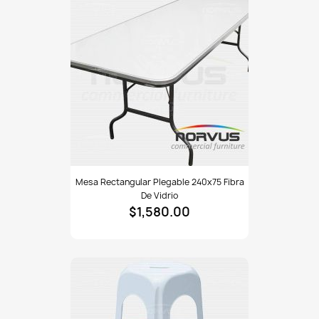
exterior donde se requiera comodidad y versatilidad. Este
producto es 100% fabricado en México, disponible en menudeo y
mayoreo, con entrega mediante envío nacional. Una silla confiable,
elegante y versátil que combina practicidad, durabilidad y estilo
atemporal.
#SillasComedor #MobiliarioVersátil #DiseñoClásico
#CalidadDuradera #NorvusComercial #MueblesMéxico
Mesa
Mesa Rectangular Plegable 240x75 Fibra
rectangular
De Vidrio
plegable
$1,580.00
240x75
fibra
de
vidrio