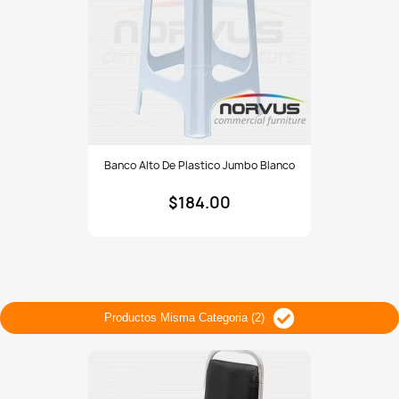
Banco
Banco Alto De Plastico Jumbo Blanco
alto
de
$184.00
plastico
Jumbo
blanco
Productos Misma Categoria (2)