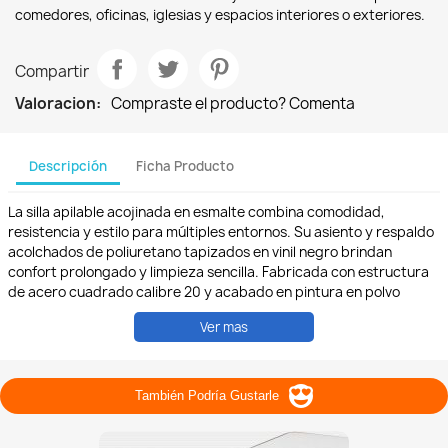
comedores, oficinas, iglesias y espacios interiores o exteriores.
Compartir
Valoracion:
Compraste el producto? Comenta
Descripción
Ficha Producto
La silla apilable acojinada en esmalte combina comodidad,
resistencia y estilo para múltiples entornos. Su asiento y respaldo
acolchados de poliuretano tapizados en vinil negro brindan
confort prolongado y limpieza sencilla. Fabricada con estructura
de acero cuadrado calibre 20 y acabado en pintura en polvo
horneada, ofrece durabilidad superior y resistencia al uso
Ver mas
constante, tanto en interiores como en exteriores. Incluye
descansa pies frontal y regatones internos de plástico que
protegen el suelo y aseguran estabilidad. El diseño apilable
permite almacenar varias unidades sin ocupar espacio,
También Podría Gustarle
optimizando cualquier área. Perfecta para comedores, oficinas,
iglesias, salas de espera o cualquier espacio interior o semi-