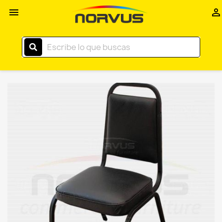
Inicio


–
Norvus
Comercial