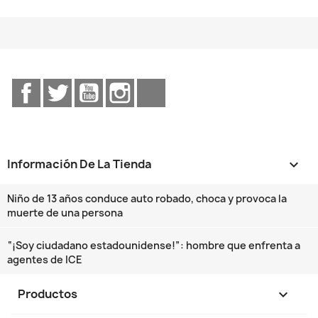
Facebook
Twitter
YouTube
Instagram
TikTok
Información De La Tienda
keyboard_arrow_down
Niño de 13 años conduce auto robado, choca y provoca la
muerte de una persona
“¡Soy ciudadano estadounidense!”: hombre que enfrenta a
agentes de ICE
Productos
