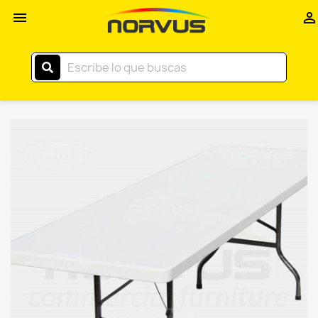
Inicio


–
Norvus
Comercial