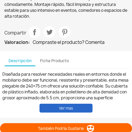
cómodamente. Montaje rápido, fácil limpieza y estructura
estable para uso intensivo en eventos, comedores o espacios de
alta rotación.
Compartir
Valoracion:
Compraste el producto? Comenta
Descripción
Ficha Producto
Diseñada para resolver necesidades reales en entornos donde el
mobiliario debe ser funcional, resistente y presentable, esta mesa
plegable de 240×75 cm ofrece una solución confiable. Su cubierta
de plástico inflado, elaborada en polietileno de alta densidad con
grosor aproximado de 5.5 cm, proporciona una superficie
uniforme, lavable y duradera, ideal para uso continuo en interiores
Ver mas
y exteriores. La estructura está fabricada con tubo redondo de
acero de 1¼ en calibre 18, con acabado en pintura horneada color
gris martillado, resistente al desgaste por manipulación frecuente
y exposición ambiental. Las patas incluyen regatones plásticos
También Podría Gustarle