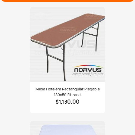
que protegen el piso y permiten desplazamiento silencioso,
incluso sobre superficies delicadas. Con capacidad para
acomodar hasta 10 personas sin perder estabilidad, esta mesa es
recomendada para salones de fiestas, jardines, comedores
industriales y negocios que requieren rotación rápida, buena
presentación y facilidad de almacenaje. Fabricada en México, con
diseño probado en entornos de alta exigencia.
#MesasPlegables #Eventos #MobiliarioPráctico
#CalidadMexicana #PlásticoInflado #Durabilidad
#EspacioVersátil #ComodidadEventos #México
#MobiliarioDuradero
Mesa
Mesa Hotelera Rectangular Plegable
hotelera
180x50 Fibracel
rectangular
$1,130.00
plegable
180x50
fibracel