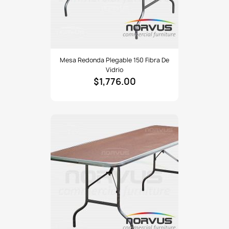
Mesa
Mesa Redonda Plegable 150 Fibra De
redonda
Vidrio
plegable
$1,776.00
150
fibra
de
vidrio