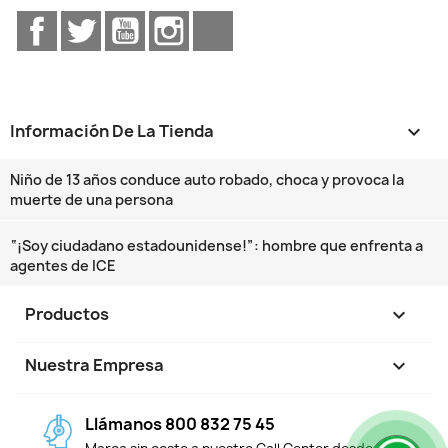
Facebook
Twitter
YouTube
Instagram
TikTok
Información De La Tienda
keyboard_arrow_down
Niño de 13 años conduce auto robado, choca y provoca la
muerte de una persona
“¡Soy ciudadano estadounidense!”: hombre que enfrenta a
agentes de ICE
Productos

Nuestra Empresa

Llámanos 800 832 75 45