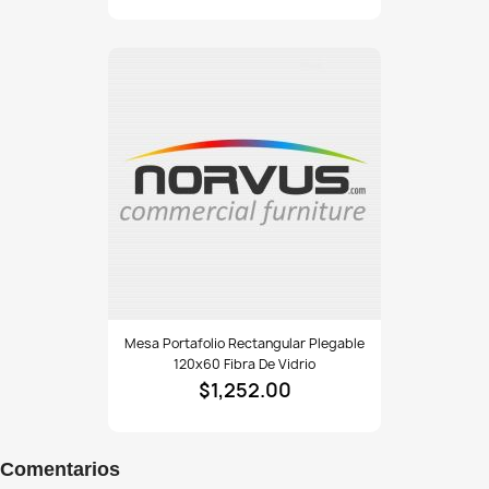
240x75
fibra
de
vidrio
Mesa
Mesa Portafolio Rectangular Plegable
portafolio
120x60 Fibra De Vidrio
rectangular
$1,252.00
plegable
120x60
fibra
de
Comentarios
vidrio