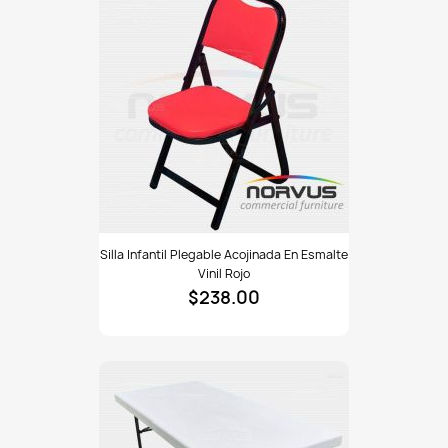
eventos, jardines, oficinas, comedores industriales, escuelas,
iglesias, restaurantes, cafeterías y hogares que buscan
soluciones prácticas sin sacrificar durabilidad. Fabricada en
México, disponible en menudeo y mayoreo, con envíos por fletera
a todo el país. Solicita tu cotización personalizada y equipa tus
espacios con mobiliario funcional, resistente y listo para trabajar.
#MueblesParaHogar #Eventos #MesasPlegables
#MobiliarioVersátil #FibraDeVidrio #CapacidadPara8Personas
#CalidadMexicana #PreciosCompetitivos #EnvíosATodaMéxico
Silla
Silla Infantil Plegable Acojinada En Esmalte
infantil
Vinil Rojo
plegable
$238.00
acojinada
en
esmalte
vinil
rojo