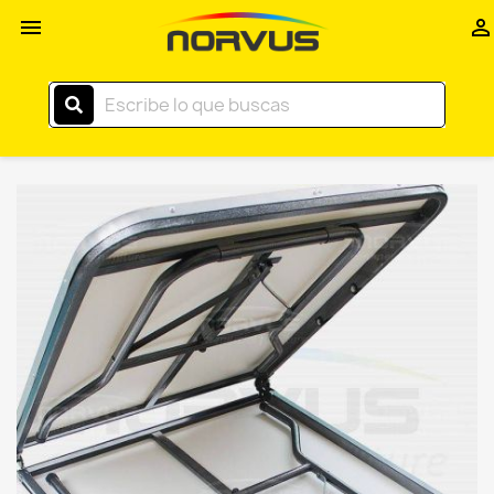
Inicio


–
Norvus
Comercial