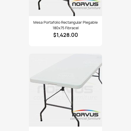
Mesa
Mesa Portafolio Rectangular Plegable
portafolio
180x75 Fibracel
rectangular
$1,428.00
plegable
180x75
fibracel
Mesa