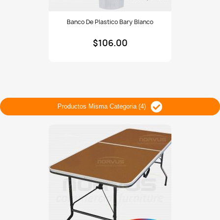
Banco
Banco De Plastico Bary Blanco
de
plastico
$106.00
Bary
blanco
Productos Misma Categoria (4)