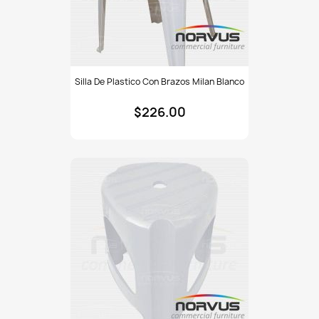
Silla
Silla De Plastico Con Brazos Milan Blanco
de
plastico
$226.00
con
brazos
Milan
blanco