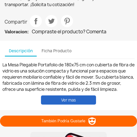
transportar. ¡Solicita tu cotización!
Compartir
Compraste el producto? Comenta
Valoracion:
Descripción
Ficha Producto
La Mesa Plegable Portafolio de 180x75 cm con cubierta de fibra de
vidrio es una solución compacta y funcional para espacios que
requieren mobiliario confiable y fácil de mover. Su cubierta blanca,
fabricada con lámina de fibra de vidrio de 2.3 mm de grosor,
ofrece una superficie resistente, pulida y de fácil limpieza.
Diseñada para plegarse por la mitad tipo maletín, esta mesa se
Ver mas
transporta y almacena sin complicaciones. Su estructura de
acero con patas en tubo redondo de 7/8" calibre 18 y acabado
gris amartillado brinda estabilidad incluso en usos intensivos.
Incluye cubrecanto de aluminio y esquinas redondeadas para
También Podría Gustarle
mayor seguridad. Con capacidad para 8 personas, es ideal para
interiores y exteriores. Funciona perfectamente en salones de