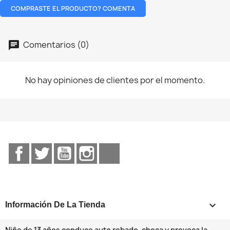
COMPRASTE EL PRODUCTO? COMENTA
Comentarios (0)
No hay opiniones de clientes por el momento.
Facebook
Twitter
YouTube
Instagram
TikTok
keyboard_arrow_down
Información De La Tienda
Niño de 13 años conduce auto robado, choca y provoca la