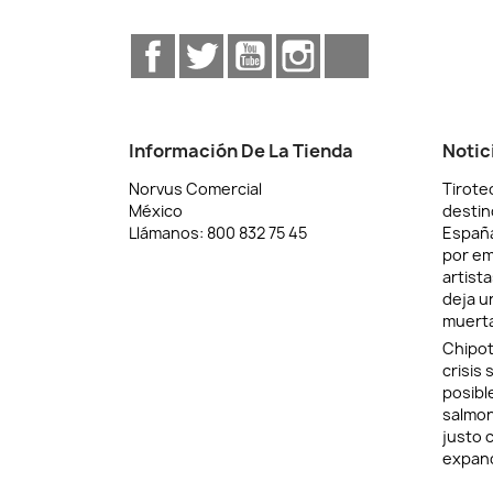
Facebook
Twitter
YouTube
Instagram
TikTok
Información De La Tienda
Notic
Norvus Comercial
Tiroteo
México
destin
Llámanos:
800 832 75 45
Españ
por em
artist
deja u
muerta
Chipot
crisis 
posibl
salmon
justo 
expan