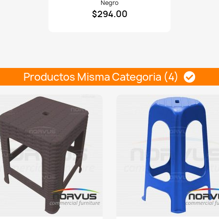
Negro
acojinada
$294.00
en
esmalte
vinil
negro
Productos Misma Categoria (4)