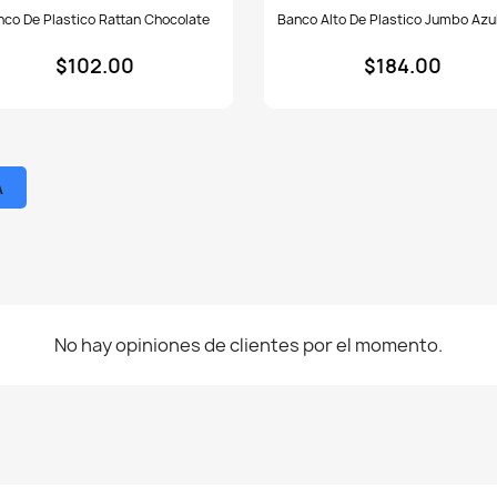
o
Banco
nco De Plastico Rattan Chocolate
Banco Alto De Plastico Jumbo Azu
alto
ico
de
$102.00
$184.00
an
plastico
olate
Jumbo
azul
rey
A
No hay opiniones de clientes por el momento.