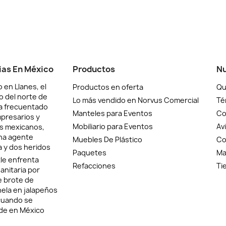
ias En México
Productos
Nu
 en Llanes, el
Productos en oferta
Qu
o del norte de
Lo más vendido en Norvus Comercial
Té
a frecuentado
Manteles para Eventos
Co
presarios y
Mobiliario para Eventos
Av
as mexicanos,
na agente
Muebles De Plástico
Co
 y dos heridos
Paquetes
Ma
le enfrenta
Refacciones
Ti
sanitaria por
e brote de
ela en jalapeños
cuando se
de en México