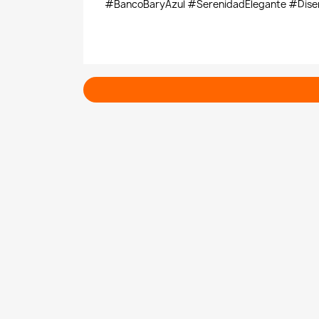
#BancoBaryAzul #SerenidadElegante #Diseñ