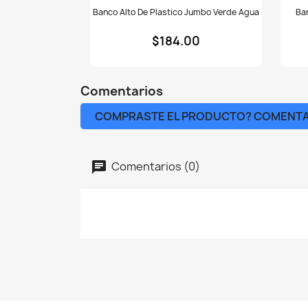
Banco
Banc
Banco Alto De Plastico Jumbo Verde Agua
Ba
alto
de
de
plast
$184.00
plastico
Ratt
Jumbo
choc
verde
agua
Comentarios
COMPRASTE EL PRODUCTO? COMENT
Comentarios (0)