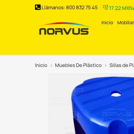
Llámanos:
800 832 75 45
17.22 MX
Inicio
Mobilia
Inicio
–
Norvus
Comercial
Inicio
Muebles De Plástico
Sillas de P