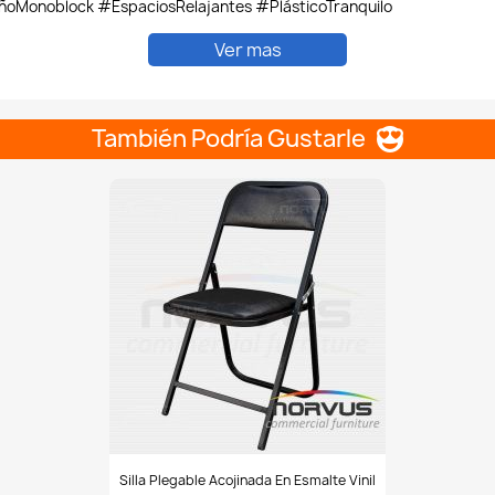
oMonoblock #EspaciosRelajantes #PlásticoTranquilo
Ver mas
También Podría Gustarle
Silla
Silla Plegable Acojinada En Esmalte Vinil
plegable