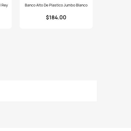
Banco
l Rey
Banco Alto De Plastico Jumbo Blanco
alto
de
$184.00
plastico
Jumbo
blanco